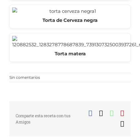
Torta de Cerveza negra
Torta matera
Sin comentarios
Facebook
X
WhatsA
Pinte
Comparte esta receta con tus
Amigos
Corr
elect