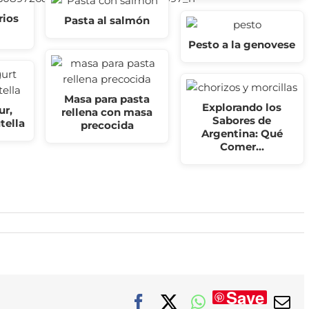
rios
Pasta al salmón
Pesto a la genovese
Masa para pasta
Explorando los
ur,
rellena con masa
Sabores de
tella
precocida
Argentina: Qué
Comer…
Save
Facebook
X
WhatsApp
Co