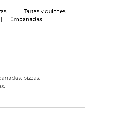
zas
Tartas y quiches
Empanadas
panadas, pizzas,
s.