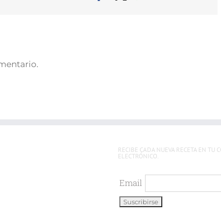
el
omentario.
RECIBE CADA NUEVA RECETA EN TU 
ELECTRÓNICO.
Email