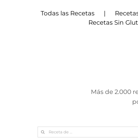
Saltar
al
Todas las Recetas
Recetas
contenido
Recetas Sin Glu
Más de 2.000 re
p
Search