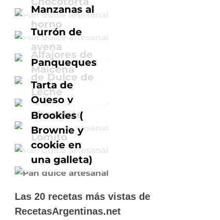
Chocotorta
Manzanas al
horno
Turrón de
avena
Alfajores de
Panqueques
Maicena
de Dulce de
Tarta de
Leche
Queso y
Chocolate
Brookies (
Brownie y
Lomito
cookie en
una galleta)
Las 20 recetas más vistas de
RecetasArgentinas.net