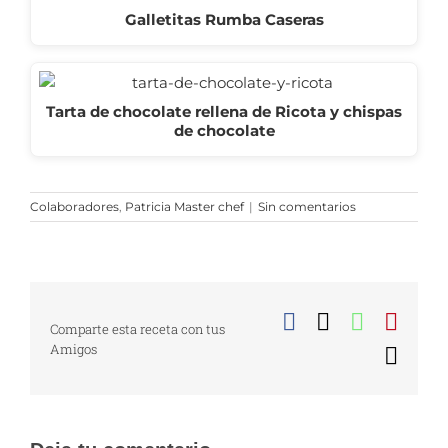
Galletitas Rumba Caseras
Tarta de chocolate rellena de Ricota y chispas
de chocolate
Colaboradores
,
Patricia Master chef
|
Sin comentarios
Facebook
X
WhatsA
Pinte
Comparte esta receta con tus
Amigos
Corr
elect