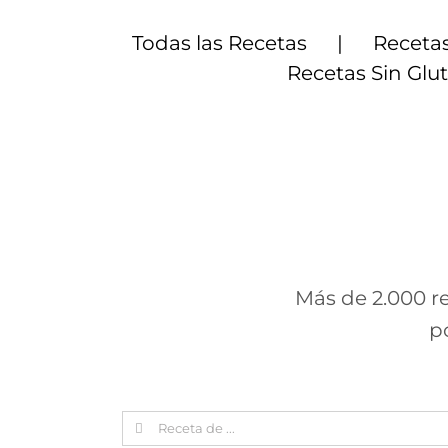
Saltar
al
Todas las Recetas
Recetas
contenido
Recetas Sin Glu
Más de 2.000 re
p
Search