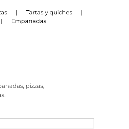
zas
Tartas y quiches
Empanadas
panadas, pizzas,
s.