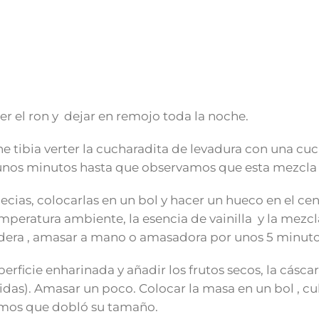
ter el ron y dejar en remojo toda la noche.
eche tibia verter la cucharadita de levadura con una c
 unos minutos hasta que observamos que esta mezcla
ecias, colocarlas en un bol y hacer un hueco en el cen
mperatura ambiente, la esencia de vainilla y la mezc
dera , amasar a mano o amasadora por unos 5 minuto
rficie enharinada y añadir los frutos secos, la cáscar
as). Amasar un poco. Colocar la masa en un bol , cub
eamos que dobló su tamaño.