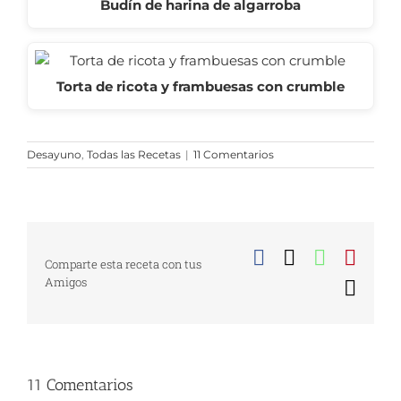
Budín de harina de algarroba
Torta de ricota y frambuesas con crumble
Desayuno
,
Todas las Recetas
|
11 Comentarios
Facebook
X
WhatsA
Pinte
Comparte esta receta con tus
Amigos
Corr
elect
11 Comentarios