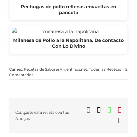
Pechugas de pollo rellenas envueltas en
panceta
Milanesa de Pollo a la Napolitana. De contacto
Con Lo Divino
Carnes
,
Recetas de SaboresArgentinos.net
,
Todas las Recetas
|
2
Comentarios
Facebook
X
WhatsA
Pinte
Comparte esta receta con tus
Amigos
Corr
elect