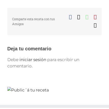
Facebook
X
WhatsA
Pinte
Comparte esta receta con tus
Amigos
Corr
elect
Deja tu comentario
Debe
iniciar sesión
para escribir un
comentario.