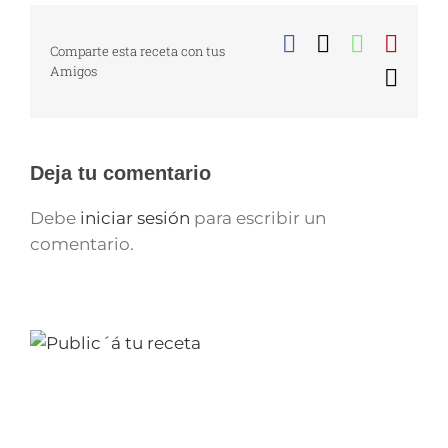
Facebook
X
WhatsA
Pinte
Comparte esta receta con tus
Amigos
Corr
elect
Deja tu comentario
Debe
iniciar sesión
para escribir un
comentario.