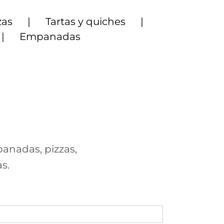
zas
Tartas y quiches
Empanadas
panadas, pizzas,
s.