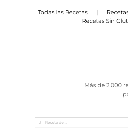
Saltar
al
Todas las Recetas
Recetas
contenido
Recetas Sin Glu
Más de 2.000 re
p
Search