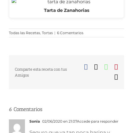
Tarta de Zanahorias
Todas las Recetas
,
Tortas
|
6 Comentarios
Facebook
X
WhatsA
Pinte
Comparte esta receta con tus
Amigos
Corr
elect
6 Comentarios
Sonia
02/06/2020 en 21:07
Accede para responder
Seguro que va tan poca harina y