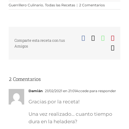
Guerrillero Culinario
,
Todas las Recetas
|
2 Comentarios
Facebook
X
WhatsA
Pinte
Comparte esta receta con tus
Amigos
Corr
elect
2 Comentarios
Damián
21/02/2021 en 21:01
Accede para responder
Gracias por la receta!
Una vez realizado… cuanto tiempo
dura en la heladera?