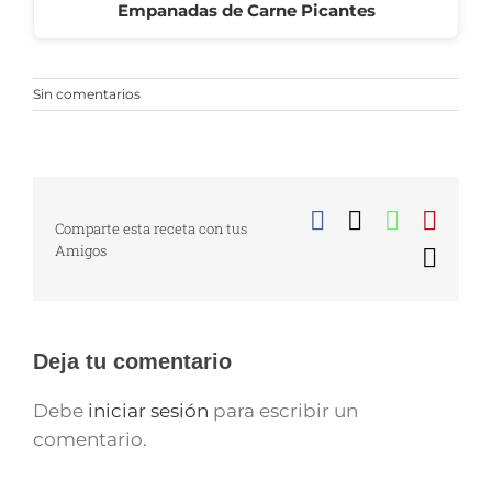
Empanadas de Carne Picantes
Sin comentarios
Facebook
X
WhatsA
Pinte
Comparte esta receta con tus
Amigos
Corr
elect
Deja tu comentario
Debe
iniciar sesión
para escribir un
comentario.