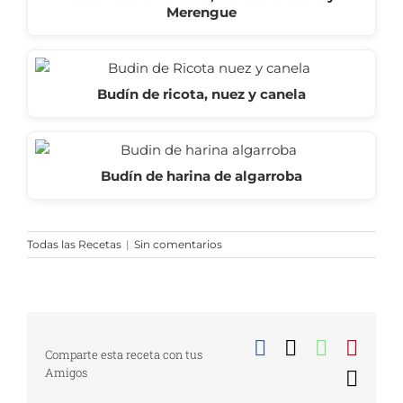
Merengue
Budín de ricota, nuez y canela
Budín de harina de algarroba
Todas las Recetas
|
Sin comentarios
Facebook
X
WhatsA
Pinte
Comparte esta receta con tus
Amigos
Corr
elect