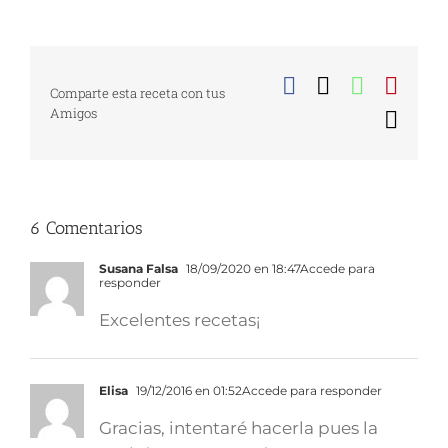
Facebook
X
WhatsA
Pinte
Comparte esta receta con tus
Amigos
Corr
elect
6 Comentarios
Susana Falsa
18/09/2020 en 18:47
Accede para
responder
Excelentes recetas¡
Elisa
19/12/2016 en 01:52
Accede para responder
Gracias, intentaré hacerla pues la