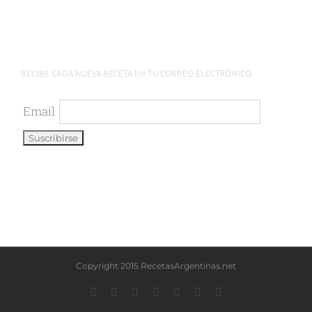
RECIBE CADA NUEVA RECETA EN TU CORREO ELECTRÓNICO.
Email
Copyright 2015 RecetasArgentinas.net
Facebook
Instagram
YouTube
LinkedIn
X
Pinterest
WhatsApp