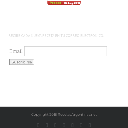
RECIBE CADA NUEVA RECETA EN TU CORREO ELECTRÓNICO.
Email
Copyright 2015 RecetasArgentinas.net
Facebook
Instagram
YouTube
LinkedIn
X
Pinterest
WhatsApp