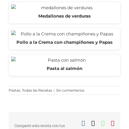
Medallones de verduras
Pollo a la Crema con champiñones y Papas
Pasta al salmón
Pastas
,
Todas las Recetas
|
Sin comentarios
Facebook
X
WhatsA
Pinte
Comparte esta receta con tus