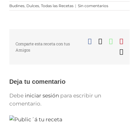
Budines
,
Dulces
,
Todas las Recetas
|
Sin comentarios
Facebook
X
WhatsA
Pinte
Comparte esta receta con tus
Amigos
Corr
elect
Deja tu comentario
Debe
iniciar sesión
para escribir un
comentario.