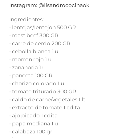
Instagram: @lisandrococinaok
Ingredientes:
• lentejas/lentejon 500 GR
• roast beef 300 GR
• carre de cerdo 200 GR
• cebolla blanca 1 u
• morron rojo 1 u
• zanahoria 1 u
• panceta 100 GR
• chorizo colorado 1 u
• tomate triturado 300 GR
• caldo de carne/vegetales 1 lt
• extracto de tomate 1 cdita
• ajo picado 1 cdita
• papa mediana 1 u
• calabaza 100 gr