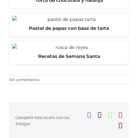
Torta de chocolate y naranja
Pastel de papas con base de tarta
Recetas de Semana Santa
Sin comentarios
Facebook
X
WhatsA
Pinte
Comparte esta receta con tus
Amigos
Corr
elect