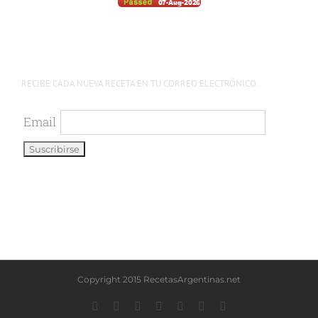
RECIBE CADA NUEVA RECETA EN TU CORREO ELECTRÓNICO.
Email
Copyright 2015 RecetasArgentinas.net
Facebook
Instagram
YouTube
LinkedIn
X
Pinterest
WhatsApp