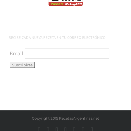
RECIBE CADA NUEVA RECETA EN TU CORREO ELECTRÓNICO.
Email
Copyright 2015 RecetasArgentinas.net
Facebook
Instagram
YouTube
LinkedIn
X
Pinterest
WhatsApp