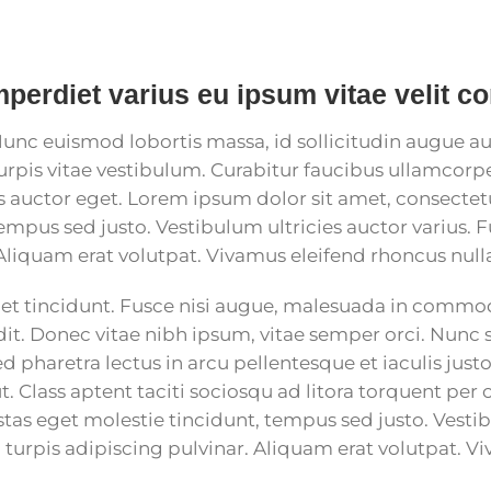
imperdiet varius eu ipsum vitae velit co
unc euismod lobortis massa, id sollicitudin augue auc
urpis vitae vestibulum. Curabitur faucibus ullamcorp
os auctor eget. Lorem ipsum dolor sit amet, consectetu
tempus sed justo. Vestibulum ultricies auctor varius. 
Aliquam erat volutpat. Vivamus eleifend rhoncus nulla
tincidunt. Fusce nisi augue, malesuada in commodo 
it. Donec vitae nibh ipsum, vitae semper orci. Nunc se
d pharetra lectus in arcu pellentesque et iaculis just
Class aptent taciti sociosqu ad litora torquent per 
tas eget molestie tincidunt, tempus sed justo. Vestib
 turpis adipiscing pulvinar. Aliquam erat volutpat. V