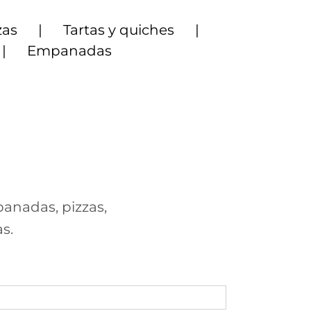
zas
Tartas y quiches
Empanadas
panadas, pizzas,
s.