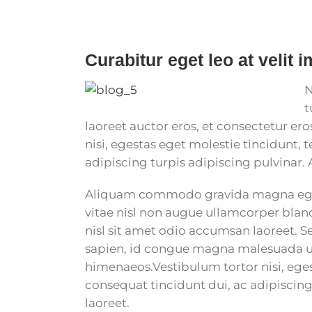
for:
Curabitur eget leo at velit 
N
t
laoreet auctor eros, et consectetur er
nisi, egestas eget molestie tincidunt, 
adipiscing turpis adipiscing pulvinar. 
Aliquam commodo gravida magna eget 
vitae nisl non augue ullamcorper bland
nisl sit amet odio accumsan laoreet. Se
sapien, id congue magna malesuada ut. 
himenaeos.Vestibulum tortor nisi, eges
consequat tincidunt dui, ac adipiscing
laoreet.