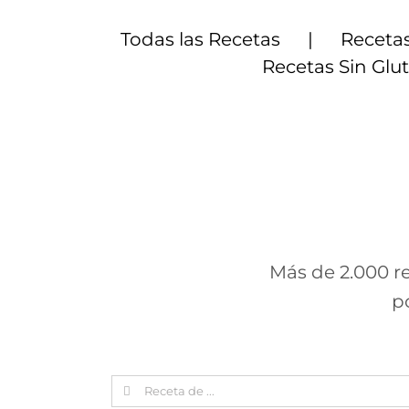
Saltar
al
Todas las Recetas
Recetas
contenido
Recetas Sin Glu
Más de 2.000 re
p
Search