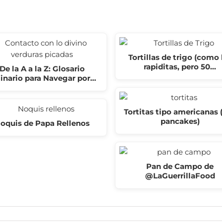
Tortillas de trigo (como 
rapiditas, pero 50…
De la A a la Z: Glosario
inario para Navegar por…
Tortitas tipo americanas 
pancakes)
oquis de Papa Rellenos
Pan de Campo de
@LaGuerrillaFood