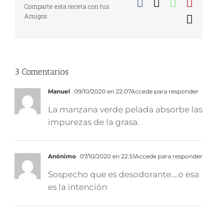
Facebook
X
WhatsA
Pinte
Comparte esta receta con tus
Amigos
Corr
elect
3 Comentarios
Manuel
09/10/2020 en 22:07
Accede para responder
La manzana verde pelada absorbe las
impurezas de la grasa.
Anónimo
07/10/2020 en 22:51
Accede para responder
Sospecho que es desodorante….o esa
es la intención