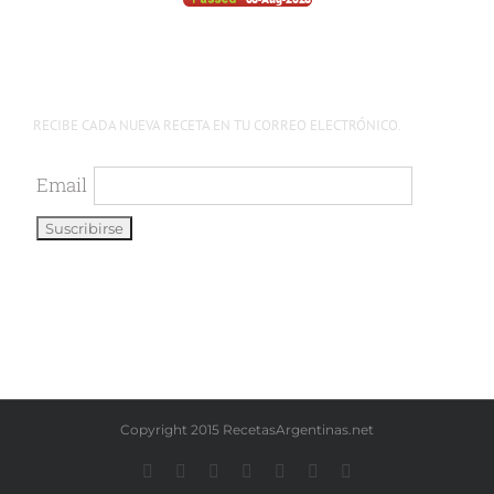
RECIBE CADA NUEVA RECETA EN TU CORREO ELECTRÓNICO.
Email
Copyright 2015 RecetasArgentinas.net
Facebook
Instagram
YouTube
LinkedIn
X
Pinterest
WhatsApp