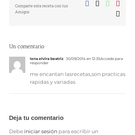
Facebook
X
WhatsA
Pinte
Comparte esta receta con tus
Amigos
Corr
elect
Un comentario
lena elvira beatriz
30/09/2014 en 12:35
Accede para
responder
me encantan lasrecetas,son practicas
rapidas y variadas
Deja tu comentario
Debe
iniciar sesión
para escribir un