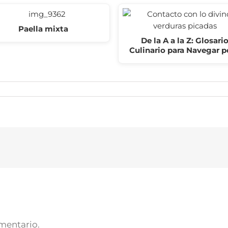
Paella mixta
De la A a la Z: Glosari
Culinario para Navegar 
omentario.