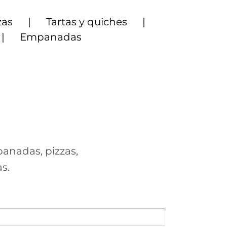
zas
Tartas y quiches
Empanadas
panadas, pizzas,
s.