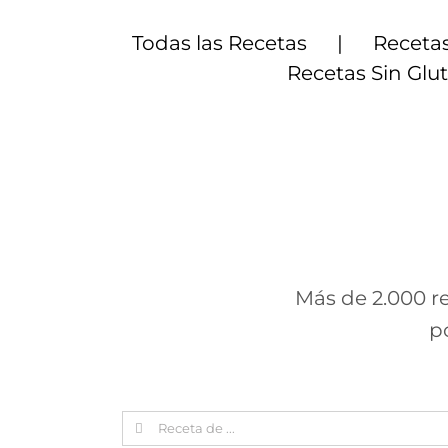
Saltar
al
Todas las Recetas
Recetas
contenido
Recetas Sin Glu
Más de 2.000 re
p
Search