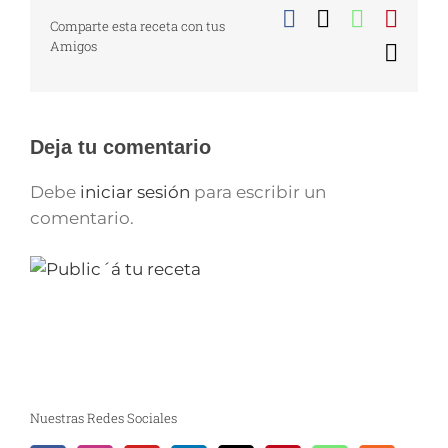
Facebook
X
WhatsA
Pinte
Comparte esta receta con tus
Amigos
Corr
elect
Deja tu comentario
Debe
iniciar sesión
para escribir un
comentario.
Nuestras Redes Sociales