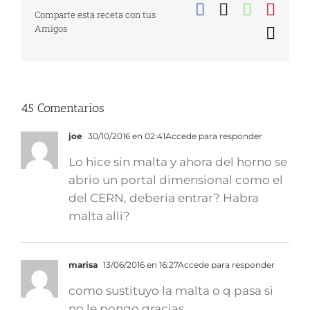
Facebook
X
WhatsA
Pinte
Comparte esta receta con tus
Amigos
Corr
elect
45 Comentarios
joe
30/10/2016 en 02:41
Accede para responder
Lo hice sin malta y ahora del horno se
abrio un portal dimensional como el
del CERN, deberia entrar? Habra
malta alli?
marisa
13/06/2016 en 16:27
Accede para responder
como sustituyo la malta o q pasa si
no le pongo gracias