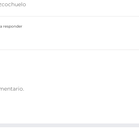
izcochuelo
a responder
omentario.