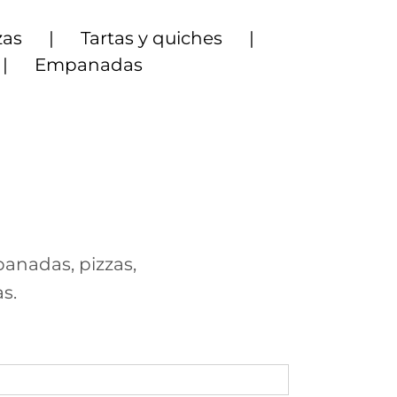
zas
Tartas y quiches
Empanadas
panadas, pizzas,
s.