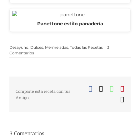
Panettone estilo panadería
Desayuno
,
Dulces
,
Mermeladas
,
Todas las Recetas
|
3
Comentarios
Facebook
X
WhatsA
Pinte
Comparte esta receta con tus
Amigos
Corr
elect
3 Comentarios