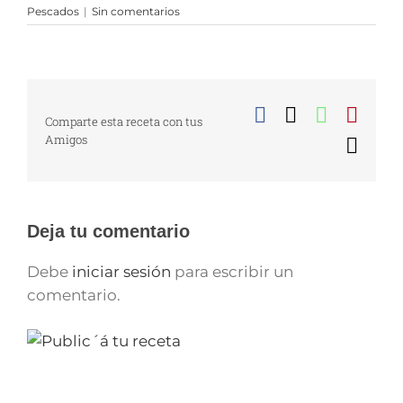
Pescados
|
Sin comentarios
Facebook
X
WhatsA
Pinte
Comparte esta receta con tus
Amigos
Corr
elect
Deja tu comentario
Debe
iniciar sesión
para escribir un
comentario.