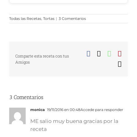
Todas las Recetas
,
Tortas
|
3 Comentarios
Facebook
X
WhatsA
Pinte
Comparte esta receta con tus
Amigos
Corr
elect
3 Comentarios
monica
19/11/2016 en 00:48
Accede para responder
ME salio muy buena gracias por la
receta