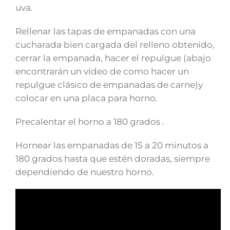
uva.
Rellenar las tapas de empanadas con una
cucharada bien cargada del relleno obtenido,
cerrar la empanada, hacer el repulgue (abajo
encontrarán un video de como hacer un
repulgue clásico de empanadas de carne)y
colocar en una placa para horno.
Precalentar el horno a 180 grados .
Hornear las empanadas de 15 a 20 minutos a
180 grados hasta que estén doradas, siempre
dependiendo de nuestro horno.