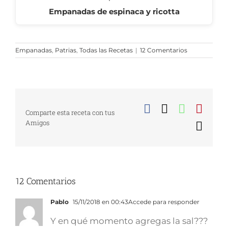
Empanadas de espinaca y ricotta
Empanadas
,
Patrias
,
Todas las Recetas
|
12 Comentarios
Facebook
X
WhatsA
Pinte
Comparte esta receta con tus
Amigos
Corr
elect
12 Comentarios
Pablo
15/11/2018 en 00:43
Accede para responder
Y en qué momento agregas la sal???