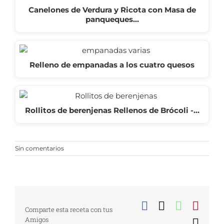
Canelones de Verdura y Ricota con Masa de
panqueques…
Relleno de empanadas a los cuatro quesos
Rollitos de berenjenas Rellenos de Brócoli -…
Sin comentarios
Facebook
X
WhatsA
Pinte
Comparte esta receta con tus
Amigos
Corr