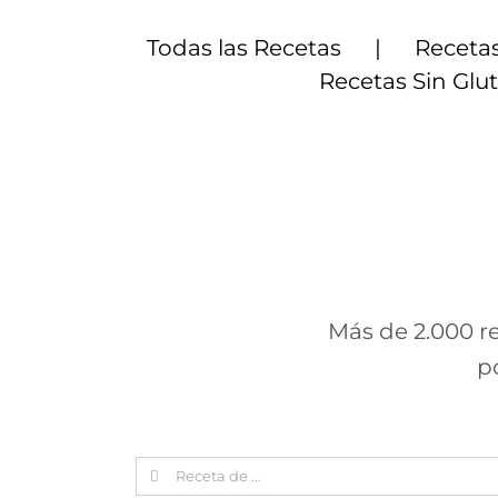
Saltar
al
Todas las Recetas
Recetas
contenido
Recetas Sin Glu
Más de 2.000 re
p
Search