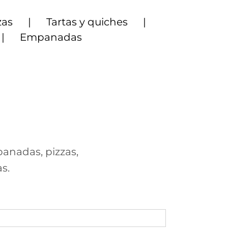
zas
Tartas y quiches
Empanadas
panadas, pizzas,
s.