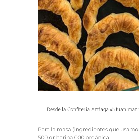
Desde la
Confitería Artiaga
@Juan.mar
Para la masa (ingredientes que usamos
500 gr harina 000 orgánica