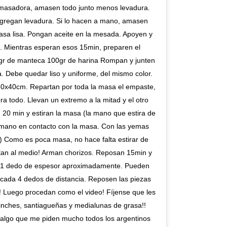
amasadora, amasen todo junto menos levadura.
 agregan levadura. Si lo hacen a mano, amasen
asa lisa. Pongan aceite en la mesada. Apoyen y
. Mientras esperan esos 15min, preparen el
gr de manteca 100gr de harina Rompan y junten
 Debe quedar liso y uniforme, del mismo color.
30x40cm. Repartan por toda la masa el empaste,
a todo. Llevan un extremo a la mitad y el otro
20 min y estiran la masa (la mano que estira de
a mano en contacto con la masa. Con las yemas
) Como es poca masa, no hace falta estirar de
an al medio! Arman chorizos. Reposan 15min y
e 1 dedo de espesor aproximadamente. Pueden
 cada 4 dedos de distancia. Reposen las piezas
 Luego procedan como el video! Fíjense que les
nches, santiagueñas y medialunas de grasa!!
 algo que me piden mucho todos los argentinos