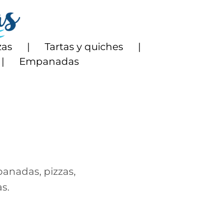
zas
Tartas y quiches
Empanadas
panadas, pizzas,
s.