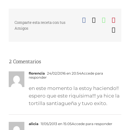
Facebook
X
WhatsA
Pinte
Comparte esta receta con tus
Amigos
Corr
elect
2 Comentarios
florencia
24/02/2016 en 20:54
Accede para
responder
en este momento la estoy haciendo!!
espero que este riquísima!!! ya hice la
tortilla santiagueña y tuvo exito.
alicia
11/05/2013 en 15:05
Accede para responder