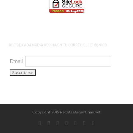
RECIBE CADA NUEVA RECETA EN TU CORREO ELECTRÓNICO.
Email
Copyright 2015 RecetasArgentinas.net
Facebook
Instagram
YouTube
LinkedIn
X
Pinterest
WhatsApp