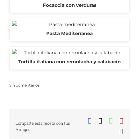
Focaccia con verduras
Pasta Mediterranea
Tortilla italiana con remolacha y calabacín
Sin comentarios
Facebook
X
WhatsA
Pinte
Comparte esta receta con tus
Amigos
Corr
elect