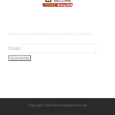
RECIBE CADA NUEVA RECETA EN TU CORREO ELECTRÓNICO.
Email
Copyright 2015 RecetasArgentinas.net
Facebook
Instagram
YouTube
LinkedIn
X
Pinterest
WhatsApp