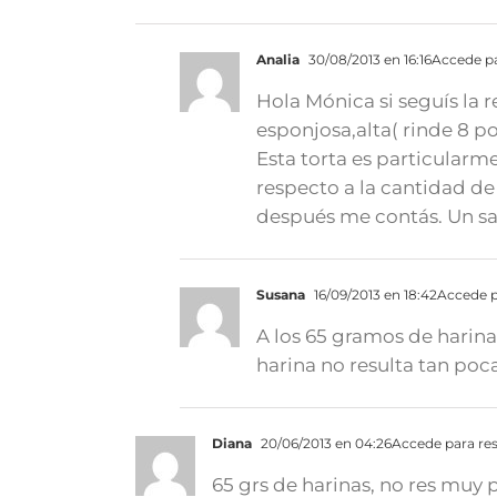
Analia
30/08/2013 en 16:16
Accede p
Hola Mónica si seguís la 
esponjosa,alta( rinde 8 
Esta torta es particularm
respecto a la cantidad de
después me contás. Un sa
Susana
16/09/2013 en 18:42
Accede p
A los 65 gramos de harina
harina no resulta tan poc
Diana
20/06/2013 en 04:26
Accede para re
65 grs de harinas, no res muy