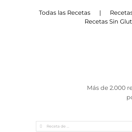
Saltar
al
Todas las Recetas
Recetas
contenido
Recetas Sin Glu
Más de 2.000 re
p
Search