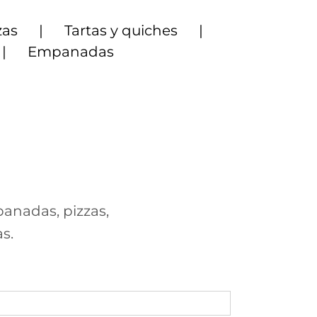
zas
Tartas y quiches
Empanadas
panadas, pizzas,
s.