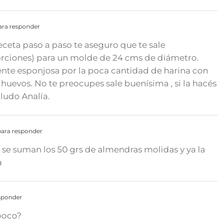
ara responder
receta paso a paso te aseguro que te sale
porciones) para un molde de 24 cms de diámetro.
ente esponjosa por la poca cantidad de harina con
 huevos. No te preocupes sale buenísima , si la hacés
ludo Analía.
ara responder
 se suman los 50 grs de almendras molidas y ya la
a
sponder
 poco?