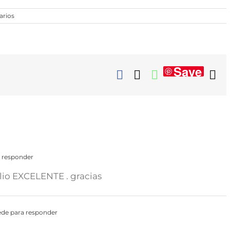
arios
Save
Facebook
X
WhatsApp
Co
el
 responder
alio EXCELENTE . gracias
de para responder